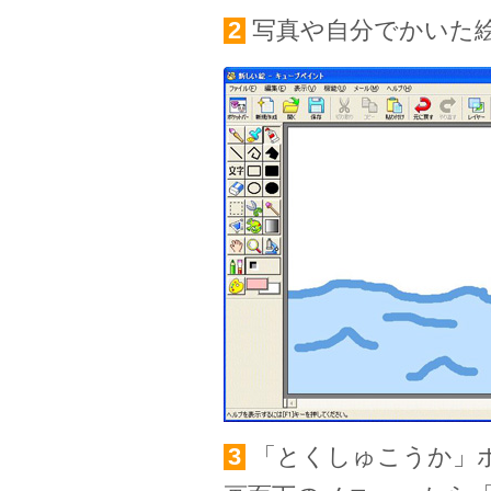
2
写真や自分でかいた
3
「とくしゅこうか」