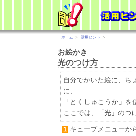
ホーム
活用ヒント
お絵かき
光のつけ方
自分でかいた絵に、ち
に、
「とくしゅこうか」を
ここでは、「光」のつ
1
キューブメニューか